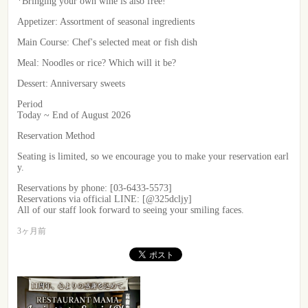
*Bringing your own wine is also free!
Appetizer: Assortment of seasonal ingredients
Main Course: Chef's selected meat or fish dish
Meal: Noodles or rice? Which will it be?
Dessert: Anniversary sweets
Period
Today ~ End of August 2026
Reservation Method
Seating is limited, so we encourage you to make your reservation earl
y.
Reservations by phone: [03-6433-5573]
Reservations via official LINE: [@325dcljy]
All of our staff look forward to seeing your smiling faces.
3ヶ月前