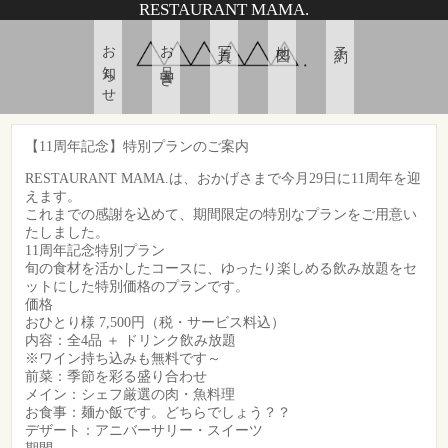
RESTAURANT MAMA.
お知らせ
お品書き
写真
地図
予約
【11周年記念】特別プランのご案内
RESTAURANT MAMA.は、おかげさまで今月29日に11周年を迎
えます。
これまでの感謝を込めて、期間限定の特別なプランをご用意い
たしました。
​11周年記念特別プラン
​旬の食材を活かしたコースに、ゆったり楽しめる飲み放題をセ
ットにした特別価格のプランです。
​価格
おひとり様 7,500円（税・サービス料込）
​内容：全4品 ＋ ドリンク飲み放題
※ワイン持ち込みも無料です～
​前菜：季節を彩る盛り合わせ
​メイン：シェフ厳選の肉・魚料理
​お食事：麺か飯です。どちらでしょう？？
​デザート：アニバーサリー・スイーツ