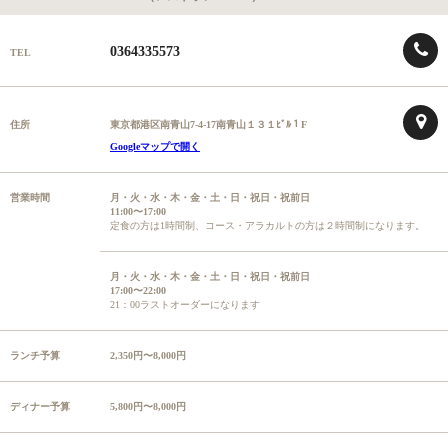
0364335573
TEL
住所
東京都港区南青山7-4-17南青山１３１ﾋﾞﾙ１F
Googleマップで開く
営業時間
月・火・水・木・金・土・日・祝日・祝前日
11:00〜17:00
定食の方は1時間制、コース・アラカルトの方は２時間制になります。
月・火・水・木・金・土・日・祝日・祝前日
17:00〜22:00
21：00ラストオーダーになります
ランチ予算
2,350円〜8,000円
ディナー予算
5,800円〜8,000円