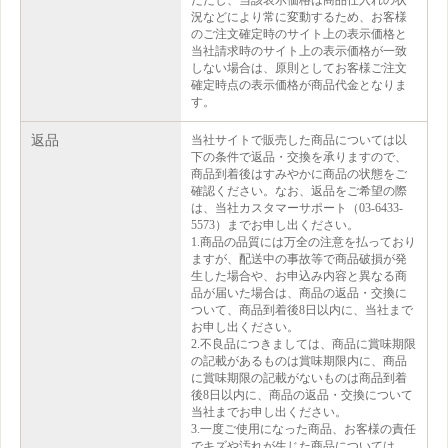
ただし、当該表示価格は商品仕入れの状
況などにより常に変動するため、お客様
のご注文確定時のサイト上の表示価格と
当社請求時のサイト上の表示価格が一致
しない場合は、原則としてお客様ご注文
確定時点の表示価格が商品代金となりま
す。
返品
当社サイトで販売した商品については以
下の条件で返品・交換を承りますので、
商品到着後はすみやかに商品の状態をご
確認ください。なお、返品をご希望の際
は、当社カスタマーサポート（03-6433-
5573）までお申し出ください。
1.商品の品質には万全の注意を払っており
ますが、配送中の事故等で商品破損が発
生した場合や、お申込み内容と異なる商
品が届いた場合は、商品の返品・交換に
ついて、商品到着後8日以内に、当社まで
お申し出ください。
2.不良品につきましては、商品に賞味期限
の記載があるものは賞味期限内に、商品
に賞味期限の記載がないものは商品到着
後8日以内に、商品の返品・交換について
当社までお申し出ください。
3.一度ご使用になった商品、お客様の責任
でキズや汚れが生じた商品については、