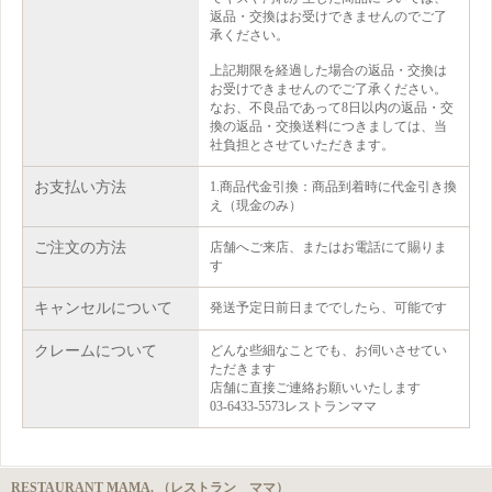
返品・交換はお受けできませんのでご了
承ください。
上記期限を経過した場合の返品・交換は
お受けできませんのでご了承ください。
なお、不良品であって8日以内の返品・交
換の返品・交換送料につきましては、当
社負担とさせていただきます。
お支払い方法
1.商品代金引換：商品到着時に代金引き換
え（現金のみ）
ご注文の方法
店舗へご来店、またはお電話にて賜りま
す
キャンセルについて
発送予定日前日まででしたら、可能です
クレームについて
どんな些細なことでも、お伺いさせてい
ただきます
店舗に直接ご連絡お願いいたします
03-6433-5573レストランママ
RESTAURANT MAMA. （レストラン ママ）