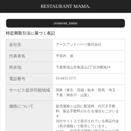
RESTAURANT MAMA.
restaurant_mama
特定商取引法に基づく表記
会社名
アースアンドパーツ株式会社
代表者名
平垣内 俊
所在地
千葉県流山市南流山2丁目29番地14
03-6433-5573
電話番号
サービス提供可能地域
関東（東京・茨城・栃木・群馬・埼玉・
千葉・神奈川・山梨）
価格について
販売価格とは別に配送料、代引き手数
料、振込手数料がかかる場合もございま
す
当社サイト上で表示されている商品代金
（表示価格）で販売しています。