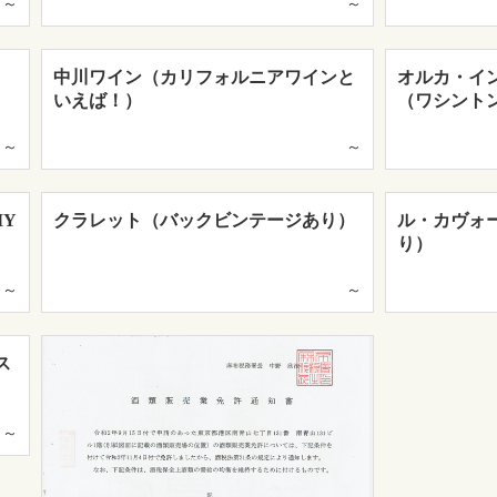
～
～
ラ
中川ワイン（カリフォルニアワインと
オルカ・イ
いえば！）
（ワシント
～
～
IY
クラレット（バックビンテージあり）
ル・カヴォ
り）
～
～
ス
～