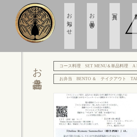
お知らせ
お品書き
写真
お品書き
コース料理 SET MENU＆単品料理 A L
お弁当 BENTO ＆ テイクアウト TAK