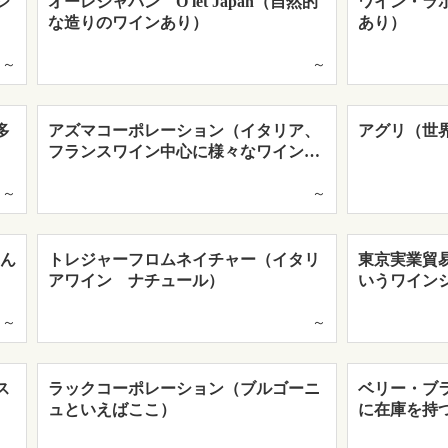
ジ
オーレジャパン O'let Japan（自然的
ワイン・ラ
な造りのワインあり）
あり）
～
～
多
アズマコーポレーション（イタリア、
アグリ（世
フランスワイン中心に様々なワイン…
～
～
ぶん
トレジャーフロムネイチャー（イタリ
東京実業貿
アワイン ナチュール）
いうワイン
～
～
ス
ラックコーポレーション（ブルゴーニ
ベリー・ブ
ュといえばここ）
に在庫を持