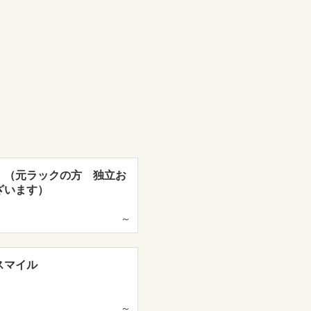
 （元ラックの方 独立お
ざいます）
～
スマイル
～