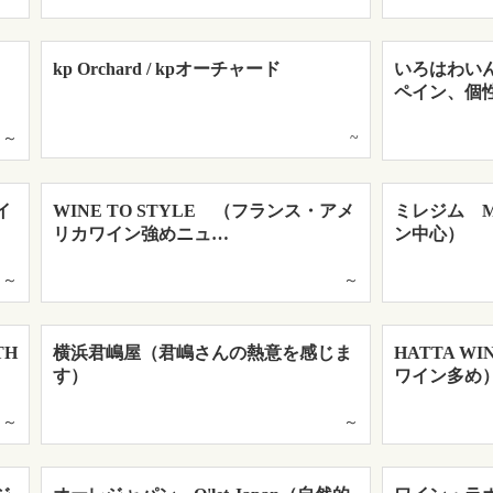
kp Orchard / kpオーチャード
いろはわい
ペイン、個
~
～
イ
WINE TO STYLE （フランス・アメ
ミレジム Mi
リカワイン強めニュ…
ン中心）
～
～
TH
横浜君嶋屋（君嶋さんの熱意を感じま
HATTA 
す）
ワイン多め
～
～