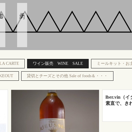
地図
予約
A CARTE
ワイン販売 WINE SALE
ミールキット・お
EOUT
貸切とチーズとその他 Sale of foods＆・・・
lber.vi
素直で、き