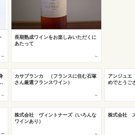
・
長期熟成ワインをお楽しみいただくに
あたって
～
～
身
カサブランカ （フランスに住む石塚
アンジュエ
…
さん厳選フランスワイン）
めでとうご
～
～
株式会社 ヴィントナーズ（いろんな
株式会社 
ワインあり）
ー
～