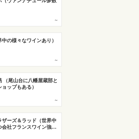
ボ（ヴァンナチュール多数
～
界中の様々なワインあり）
～
易 （尾山台に八幡屋蔵部と
ショップもある）
～
ラザーズ＆ラッド（世界中
つ会社フランスワイン強…